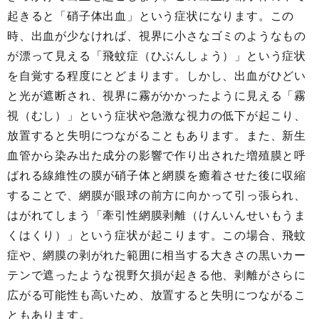
起きると「硝子体出血」という症状になります。この
時、出血が少なければ、視界に小さなゴミのようなもの
が漂って見える「飛蚊症（ひぶんしょう）」という症状
を自覚する程度にとどまります。しかし、出血がひどい
と光が遮断され、視界に霧がかかったように見える「霧
視（むし）」という症状や急激な視力の低下が起こり、
放置すると失明につながることもあります。また、新生
血管から染み出た成分の影響で作り出された増殖膜と呼
ばれる線維性の膜が硝子体と網膜を癒着させた後に収縮
することで、網膜が眼球の前方に向かって引っ張られ、
はがれてしまう「牽引性網膜剥離（けんいんせいもうま
くはくり）」という症状が起こります。この場合、飛蚊
症や、網膜の剥がれた範囲に相当する大きさの黒いカー
テンで遮ったような視野欠損が起きる他、剥離がさらに
広がる可能性も高いため、放置すると失明につながるこ
ともあります。