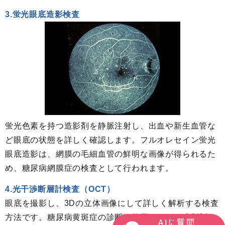
3.蛍光眼底造影検査
蛍光色素を持つ造影剤を静脈注射し、出血や新生血管な
ど眼底の状態を詳しく確認します。フルオレセイン蛍光
眼底造影は、網膜の毛細血管の鮮明な画像が得られるた
め、糖尿病網膜症の検査として行われます。
4.光干渉断層計検査（OCT）
眼底を撮影し、3Dの立体画像にして詳しく解析する検査
方法です。糖尿病黄斑症の診断に使用します。造影剤を