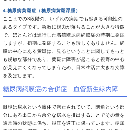
4.糖尿病黄斑症（糖尿病黄斑浮腫）
ここまでの3段階の、いずれの病期でも起きる可能性の
あるタイプです。急激に視力が落ちることが大きな特徴
で、ほとんどは進行した増殖糖尿病網膜症の時期に発症
しますが、初期に発症することも珍しくありません。網
膜の中心にある黄斑は、見るということに関してもっと
も鋭敏な部分であり、黄斑に障害が起こると視野の中心
が見えにくくなってしまうため、日常生活に大きな支障
を及ぼします。
糖尿病網膜症の合併症 血管新生緑内障
眼球は房水という液体で満たされていて、隅角という部
分にある出口から余分な房水を排出することでその量を
通常時の状態に保ち、眼圧を適正に保っています。糖尿