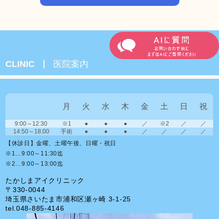
CLINIC
医院案内
月
火
水
木
金
土
日
祝
9:00～12:30
※1
●
●
●
／
※2
／
／
14:50～18:00
手術
●
●
●
／
／
／
／
【休診日】金曜、土曜午後、日曜・祝日
※1…9:00～11:30迄
※2…9:00～13:00迄
たかしまアイクリニック
〒330-0044
埼玉県さいたま市浦和区瀬ヶ崎 3-1-25
tel.
048-885-4146