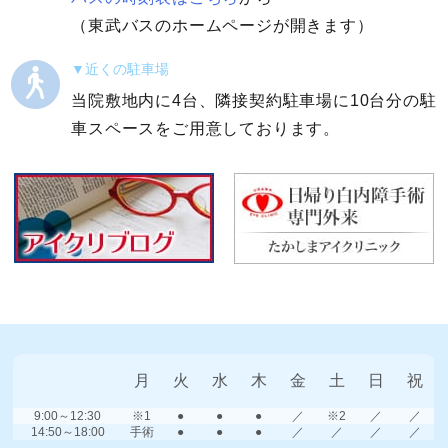
（東武バスのホームページが開きます）
近くの駐車場
当院敷地内に4台、隣接契約駐車場に10台分の駐
車スペースをご用意しております。
月
火
水
木
金
土
日
祝
9:00～12:30
※1
●
●
●
／
※2
／
／
14:50～18:00
手術
●
●
●
／
／
／
／