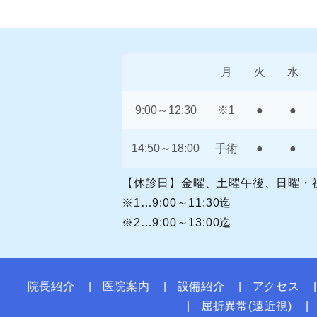
月
火
水
9:00～12:30
※1
●
●
14:50～18:00
手術
●
●
【休診日】金曜、土曜午後、日曜・
※1…9:00～11:30迄
※2…9:00～13:00迄
院長紹介
医院案内
設備紹介
アクセス
屈折異常(遠近視)