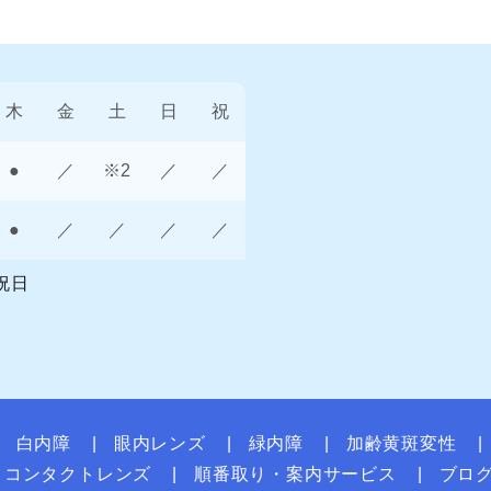
木
金
土
日
祝
●
／
※2
／
／
●
／
／
／
／
祝日
白内障
眼内レンズ
緑内障
加齢黄斑変性
コンタクトレンズ
順番取り・案内サービス
ブロ